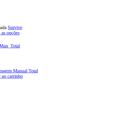
cada
Survive
 as opções
nagem Manual Total
 ao carrinho